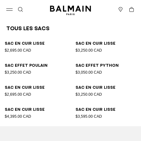
Passer au contenu
Revenir en haut
Panier
Ouvrir le menu
Rechercher
Magasins
Tous les Sacs
Résultats - 89 articles
Page n°1
Sac en cuir lisse
Sac en cuir lisse
$2,695.00 CAD
$3,250.00 CAD
Sac effet poulain
Sac effet python
$3,250.00 CAD
$3,050.00 CAD
Sac en cuir lisse
Sac en cuir lisse
$2,695.00 CAD
$3,250.00 CAD
Sac en cuir lisse
Sac en cuir lisse
$4,395.00 CAD
$3,595.00 CAD