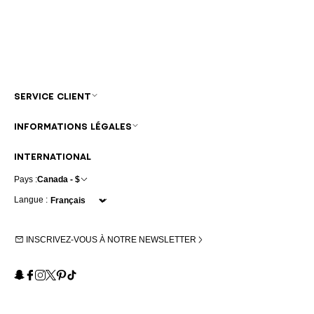
SERVICE CLIENT
INFORMATIONS LÉGALES
INTERNATIONAL
Pays :
Canada - $
Langue :
INSCRIVEZ-VOUS À NOTRE NEWSLETTER
Snapchat
Facebook
Instagram
X
Pinterest
TikTok