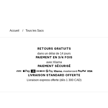
Accueil
Tous les Sacs
RETOURS GRATUITS
dans un délai de 14 jours
PAIEMENT EN 3/4 FOIS
avec Klarna
PAIEMENT SÉCURISÉ
LIVRAISON STANDARD OFFERTE
American Express
Apple Pay
Diners
Discover
Google Pay
Klarna
Mastercard
Paypal
Visa
Livraison express offerte (dès 1 300 CAD)