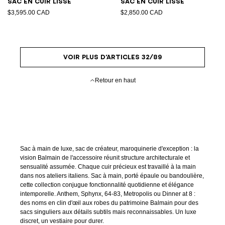
Sac en cuir lisse
Sac en cuir lisse
$3,595.00 CAD
$2,850.00 CAD
VOIR PLUS D’ARTICLES 32/89
Retour en haut
Sac à main de luxe, sac de créateur, maroquinerie d'exception : la
vision Balmain de l'accessoire réunit structure architecturale et
sensualité assumée. Chaque cuir précieux est travaillé à la main
dans nos ateliers italiens. Sac à main, porté épaule ou bandoulière,
cette collection conjugue fonctionnalité quotidienne et élégance
intemporelle. Anthem, Sphynx, 64-83, Metropolis ou Dinner at 8 :
des noms en clin d'œil aux robes du patrimoine Balmain pour des
sacs singuliers aux détails subtils mais reconnaissables. Un luxe
discret, un vestiaire pour durer.