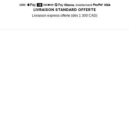
LIVRAISON STANDARD OFFERTE
American Express
Apple Pay
Diners
Discover
Google Pay
Klarna
Mastercard
Paypal
Visa
Livraison express offerte (dès 1 300 CAD)