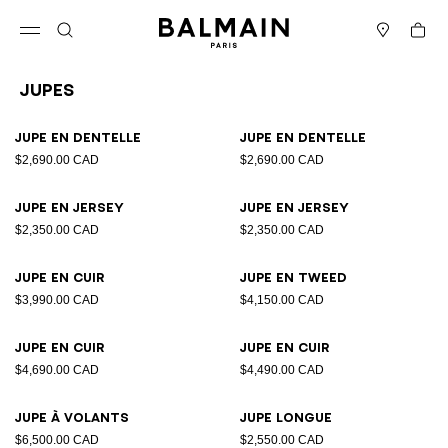
Passer au contenu
Revenir en haut
Panier
Ouvrir le menu
Rechercher
Magasins
Jupes
Résultats - 18 articles
Page n°1
Jupe en dentelle
Jupe en dentelle
$2,690.00 CAD
$2,690.00 CAD
Jupe en jersey
Jupe en jersey
$2,350.00 CAD
$2,350.00 CAD
Jupe en cuir
Jupe en tweed
$3,990.00 CAD
$4,150.00 CAD
Jupe en cuir
Jupe en cuir
$4,690.00 CAD
$4,490.00 CAD
Jupe à volants
Jupe longue
$6,500.00 CAD
$2,550.00 CAD