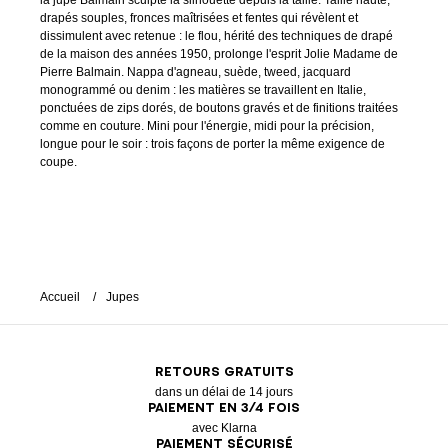
la jupe Balmain sculpte la silhouette depuis la taille. Taille haute,
drapés souples, fronces maîtrisées et fentes qui révèlent et
dissimulent avec retenue : le flou, hérité des techniques de drapé
de la maison des années 1950, prolonge l'esprit Jolie Madame de
Pierre Balmain. Nappa d'agneau, suède, tweed, jacquard
monogrammé ou denim : les matières se travaillent en Italie,
ponctuées de zips dorés, de boutons gravés et de finitions traitées
comme en couture. Mini pour l'énergie, midi pour la précision,
longue pour le soir : trois façons de porter la même exigence de
coupe.
Accueil
Jupes
RETOURS GRATUITS
dans un délai de 14 jours
PAIEMENT EN 3/4 FOIS
avec Klarna
PAIEMENT SÉCURISÉ