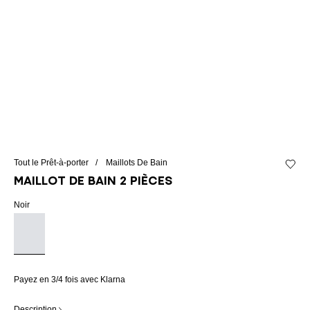
Tout le Prêt-à-porter
Maillots De Bain
Ajouter
Maillot de bain 2 pièces
Noir
Payez en 3/4 fois avec Klarna
Description