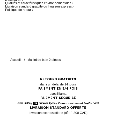
Qualités et caractéristiques environnementales
Livraison standard gratuite ou livraison express
Politique de retour
Accueil
Maillot de bain 2 pièces
RETOURS GRATUITS
dans un délai de 14 jours
PAIEMENT EN 3/4 FOIS
avec Klarna
PAIEMENT SÉCURISÉ
LIVRAISON STANDARD OFFERTE
American Express
Apple Pay
Diners
Discover
Google Pay
Klarna
Mastercard
Paypal
Visa
Livraison express offerte (dès 1 300 CAD)