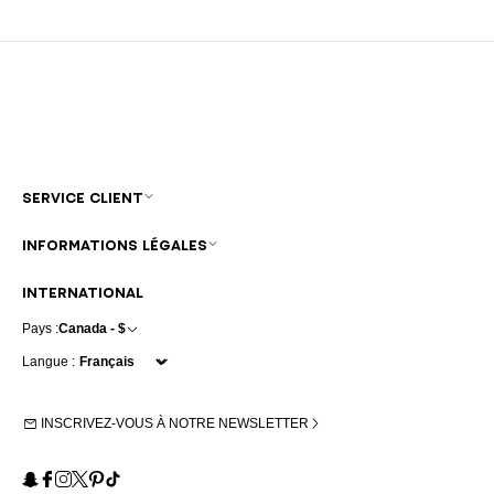
SERVICE CLIENT
INFORMATIONS LÉGALES
INTERNATIONAL
Pays :
Canada - $
Langue :
INSCRIVEZ-VOUS À NOTRE NEWSLETTER
Snapchat
Facebook
Instagram
X
Pinterest
TikTok