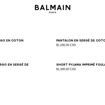
44
46
48
50
52
54
46
48
50
52
54
rgo en coton
Pantalon en sergé de cot
$1,290.00 CAD
48
50
52
54
56
XS
S
M
L
XL
2XL
rgo en sergé de
Short pyjama imprimé Foul
$1,390.00 CAD