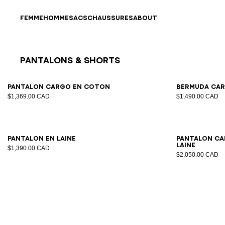
Passer au contenu
Revenir en haut
FEMME
HOMME
SACS
CHAUSSURES
ABOUT
Pantalons & Shorts
Résultats - 9 articles
Page n°1
46
48
50
52
54
Pantalon cargo en coton
Bermuda ca
$1,369.00 CAD
$1,490.00 CAD
44
46
48
50
52
54
Pantalon en laine
Pantalon ca
laine
$1,390.00 CAD
$2,050.00 CAD