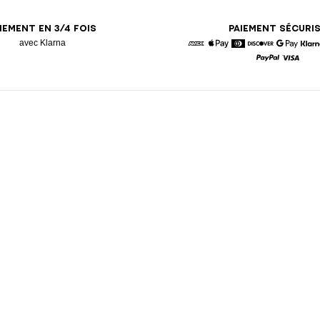
IEMENT EN 3/4 FOIS
PAIEMENT SÉCURI
avec Klarna
American Express
Apple Pay
Diners
Discover
Google 
K
Paypal
Visa