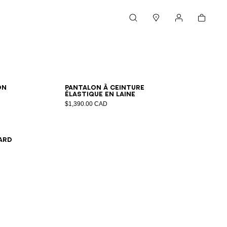
Panier
Rechercher
Magasins
Mon compte
44
46
48
50
52
54
on
Pantalon à ceinture
élastique en laine
$1,390.00 CAD
ard