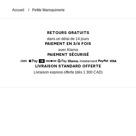
Accueil
Petite Maroquinerie
RETOURS GRATUITS
dans un délai de 14 jours
PAIEMENT EN 3/4 FOIS
avec Klarna
PAIEMENT SÉCURISÉ
LIVRAISON STANDARD OFFERTE
American Express
Apple Pay
Diners
Discover
Google Pay
Klarna
Mastercard
Paypal
Visa
Livraison express offerte (dès 1 300 CAD)