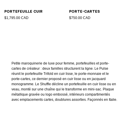
Portefeuille cuir
Porte-cartes
$1,795.00 CAD
$750.00 CAD
Petite maroquinerie de luxe pour femme, portefeuilles et porte-
cartes de créateur : deux familles structurent la ligne. Le Pulse
réunit le portefeuille Trifold en cuir lisse, le porte-monnaie et le
porte-cartes, ce dernier proposé en cuir lisse ou en jacquard
monogramme. Le Shuffle décline un portefeuille en cuir lisse ou en
veau, monté sur une chaîne qui le transforme en mini-sac. Plaque
métallique gravée ou logo embossé, intérieurs compartimentés
avec emplacements cartes, doublures assorties. Façonnés en Italie.