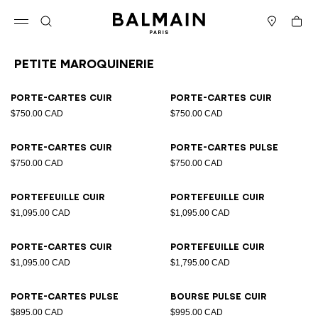
Passer au contenu
Revenir en haut
Panier
Ouvrir le menu
Rechercher
Magasins
Petite Maroquinerie
Résultats - 12 articles
Page n°1
Porte-cartes cuir
Porte-cartes cuir
$750.00 CAD
$750.00 CAD
Porte-cartes cuir
Porte-cartes Pulse
$750.00 CAD
$750.00 CAD
Portefeuille cuir
Portefeuille cuir
$1,095.00 CAD
$1,095.00 CAD
Porte-cartes cuir
Portefeuille cuir
$1,095.00 CAD
$1,795.00 CAD
Porte-cartes Pulse
Bourse Pulse cuir
$895.00 CAD
$995.00 CAD