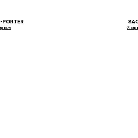
À-PORTER
SA
op now
Shop 