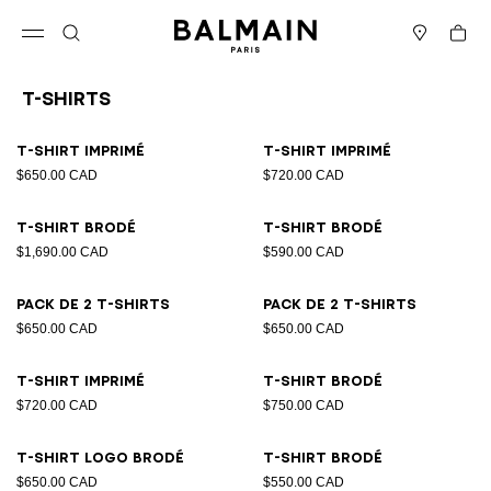
Passer au contenu
Revenir en haut
Panier
Ouvrir le menu
Rechercher
Magasins
T-Shirts
Résultats - 21 articles
Page n°1
T-shirt imprimé
T-shirt imprimé
$650.00 CAD
$720.00 CAD
T-shirt brodé
T-shirt brodé
$1,690.00 CAD
$590.00 CAD
Pack de 2 T-shirts
Pack de 2 T-shirts
$650.00 CAD
$650.00 CAD
T-shirt imprimé
T-shirt brodé
$720.00 CAD
$750.00 CAD
T-shirt logo brodé
T-shirt brodé
$650.00 CAD
$550.00 CAD