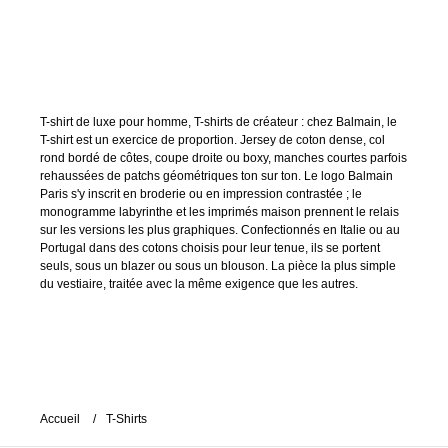
T-shirt de luxe pour homme, T-shirts de créateur : chez Balmain, le
T-shirt est un exercice de proportion. Jersey de coton dense, col
rond bordé de côtes, coupe droite ou boxy, manches courtes parfois
rehaussées de patchs géométriques ton sur ton. Le logo Balmain
Paris s'y inscrit en broderie ou en impression contrastée ; le
monogramme labyrinthe et les imprimés maison prennent le relais
sur les versions les plus graphiques. Confectionnés en Italie ou au
Portugal dans des cotons choisis pour leur tenue, ils se portent
seuls, sous un blazer ou sous un blouson. La pièce la plus simple
du vestiaire, traitée avec la même exigence que les autres.
Accueil
T-Shirts