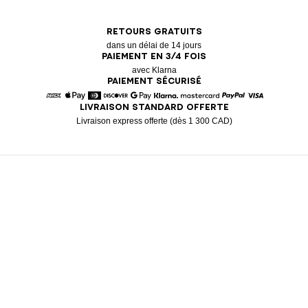
RETOURS GRATUITS
dans un délai de 14 jours
PAIEMENT EN 3/4 FOIS
avec Klarna
PAIEMENT SÉCURISÉ
LIVRAISON STANDARD OFFERTE
American Express
Apple Pay
Diners
Discover
Google Pay
Klarna
Mastercard
Paypal
Visa
Livraison express offerte (dès 1 300 CAD)