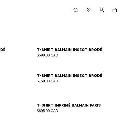
Panier
Rechercher
Magasins
Mon compte
XS
S
M
L
XL
2XL
3XL
odé
T-shirt Balmain Insect brodé
$590.00 CAD
L
2XS
XS
S
M
L
XL
2XL
3XL
T-shirt Balmain Insect brodé
$750.00 CAD
L
2XS
XS
S
M
L
XL
2XL
3XL
T-shirt imprimé Balmain paris
$695.00 CAD