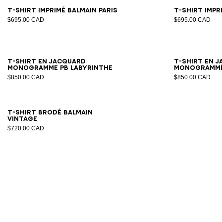
XS
S
M
L
XL
2XL
3XL
T-shirt imprimé Balmain paris
T-shirt impr
$695.00 CAD
$695.00 CAD
2XS
XS
S
M
L
XL
2XL
3XL
T-shirt en jacquard
T-shirt en 
monogramme PB Labyrinthe
monogramm
$850.00 CAD
$850.00 CAD
XS
S
M
L
XL
2XL
3XL
T-shirt brodé Balmain
Vintage
$720.00 CAD