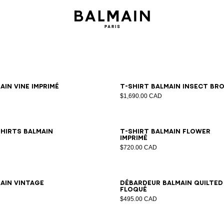
XS
S
M
L
XL
2XL
3XL
S
M
L
XL
2XL
3XL
ain Vine imprimé
T-shirt Balmain Insect br
$1,690.00 CAD
XS
S
M
L
XL
2XL
3XL
XS
S
M
L
XL
2XL
3X
shirts Balmain
T-shirt Balmain Flower
imprimé
$720.00 CAD
XS
S
M
L
XL
2XL
3XL
XS
S
M
L
XL
2XL
3X
ain Vintage
Débardeur Balmain Quilted
floqué
$495.00 CAD