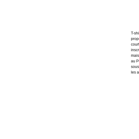
T-sh
prop
cour
insc
mais
au P
sous
les a