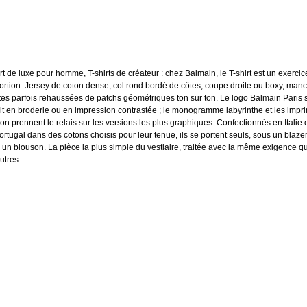
irt de luxe pour homme, T-shirts de créateur : chez Balmain, le T-shirt est un exercic
ortion. Jersey de coton dense, col rond bordé de côtes, coupe droite ou boxy, man
tes parfois rehaussées de patchs géométriques ton sur ton. Le logo Balmain Paris s
rit en broderie ou en impression contrastée ; le monogramme labyrinthe et les impr
on prennent le relais sur les versions les plus graphiques. Confectionnés en Italie 
ortugal dans des cotons choisis pour leur tenue, ils se portent seuls, sous un blaze
 un blouson. La pièce la plus simple du vestiaire, traitée avec la même exigence q
utres.