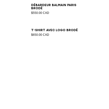
L
XS
S
M
L
XL
2XL
3XL
Débardeur Balmain Paris
brodé
$550.00 CAD
L
2XS
XS
S
M
L
XL
2XL
3XL
T-shirt avec logo brodé
$650.00 CAD