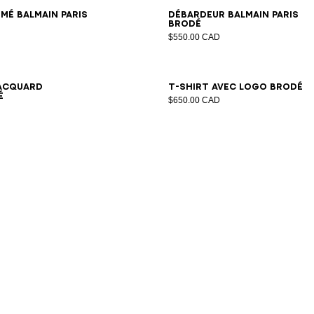
2XS
XS
S
M
L
XL
2XL
3XL
XS
S
M
L
XL
2XL
3X
imé Balmain paris
Débardeur Balmain Paris
brodé
$550.00 CAD
2XS
XS
S
M
L
XL
2XL
3XL
XS
S
M
L
XL
2XL
3X
jacquard
T-shirt avec logo brodé
é
$650.00 CAD