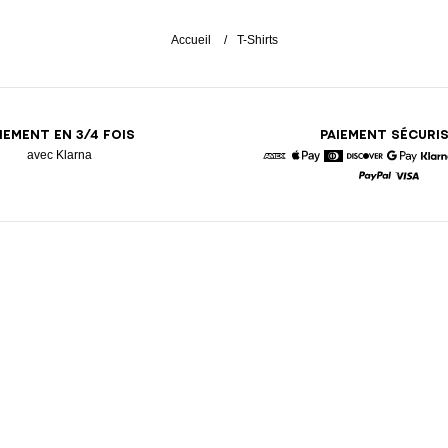
Accueil
T-Shirts
IEMENT EN 3/4 FOIS
PAIEMENT SÉCURI
avec Klarna
American Express
Apple Pay
Diners
Discover
Google 
K
Paypal
Visa