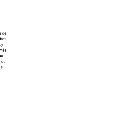
e de
ches
'y
imés
ou
r ou
ue