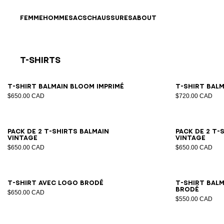
Passer au contenu
Revenir en haut
FEMME
HOMME
SACS
CHAUSSURES
ABOUT
T-Shirts
Résultats - 21 articles
Page n°1
XS
S
M
L
XL
2XL
3XL
T-shirt Balmain Bloom imprimé
T-shirt Balm
$650.00 CAD
$720.00 CAD
XS
S
M
L
XL
2XL
3XL
Pack de 2 T-shirts Balmain
Pack de 2 T-
Vintage
Vintage
$650.00 CAD
$650.00 CAD
XS
S
M
L
XL
2XL
3XL
T-shirt avec logo brodé
T-shirt Balm
brodé
$650.00 CAD
$550.00 CAD